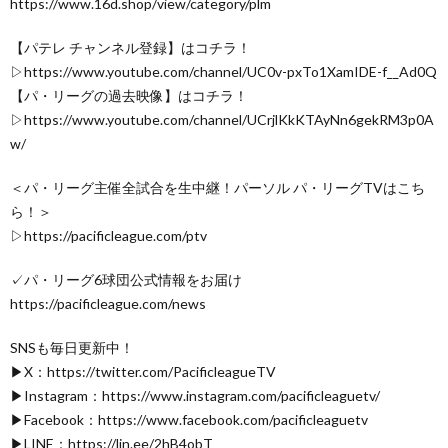
https://www.16d.shop/view/category/plm
【パテレ チャンネル登録】はコチラ！
▷https://www.youtube.com/channel/UC0v-pxTo1XamIDE-f__Ad0Q
【パ・リーグの過去映像】はコチラ！
▷https://www.youtube.com/channel/UCrjlKkKTAyNn6gekRM3p0A
w/
＜パ・リーグ主催全試合を生中継！パーソル パ・リーグTVはこち
ら！＞
▷https://pacificleague.com/ptv
✓パ・リーグ6球団公式情報をお届け
https://pacificleague.com/news
SNSも毎日更新中！
▶X：https://twitter.com/PacificleagueTV
▶Instagram：https://www.instagram.com/pacificleaguetv/
▶Facebook：https://www.facebook.com/pacificleaguetv
▶LINE：https://lin.ee/2hB4obT