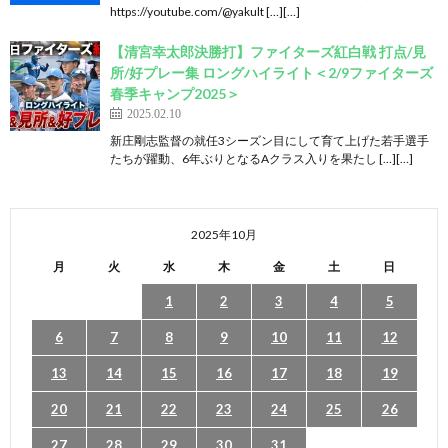
https://youtube.com/@yakult […][…]
【清宮幸太郎決勝打】ファイターズ紅白戦 打点/見
所/好プレー集 ロングハイライト＜2/9ファイターズ
春季キャンプ2025＞
2025.02.10
新庄剛志監督の就任3シーズン目にして育て上げた若手選手
たちが躍動、6年ぶりとなるAクラス入りを果たし […][…]
2025年10月
月
火
水
木
金
土
日
1
2
3
4
5
6
7
8
9
10
11
12
13
14
15
16
17
18
19
20
21
22
23
24
25
26
27
28
29
30
31