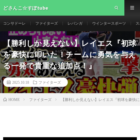
どさんこ☆すぽtube
コンサドーレ
ファイターズ
レバンガ
ウインタースポーツ
ス
【勝利しか見えない】レイエス『初球
を豪快に叩いた！チームに勇気を与え
る一発で貴重な追加点！』
2025.10.18
ファイターズ
ファイターズ
【勝利しか見えない】レイエス『初球を豪快に
HOME