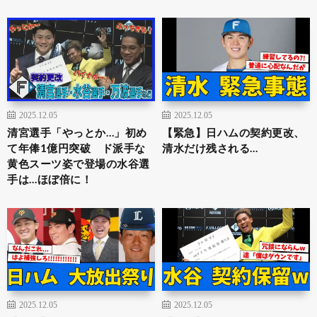
2025.12.05
2025.12.05
清宮選手「やっとか…」初め
【緊急】日ハムの契約更改、
て年俸1億円突破 ド派手な
清水だけ残される…
黄色スーツ姿で登場の水谷選
手は…ほぼ倍に！
2025.12.05
2025.12.05