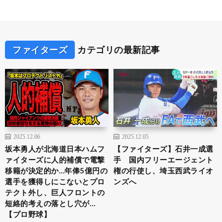
ファイターズ
カテゴリの最新記事
2025.12.06
2025.12.05
坂本勇人が北海道日本ハムフ
【ファイターズ】石井一成選
ァイターズに人的補償で電撃
手 国内フリーエージェント
移籍が決定的か…年俸5億円の
権の行使し、埼玉西武ライオ
選手を獲得しにこないとプロ
ンズへ
テクト外し、巨人フロントの
短絡的考えの落とし穴が…
【プロ野球】