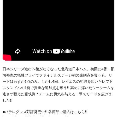
日本シリーズ進出へ後がなくなった北海道日本ハム。初回に4番・郡
司裕也の犠牲フライでファイナルステージ初の先制点を奪うも、リ
ードはわずか1点のみ。しかし4回、レイエスの初球を叩いたレフト
スタンドへの1発で貴重な追加点を奪う!! 高めに浮いたツーシームを
逃さず捉えた豪快弾!! チームに勇気を与える一撃でリードを広げま
した!!
■パテレグッズ好評発売中!! 各商品ご購入はこちら!!