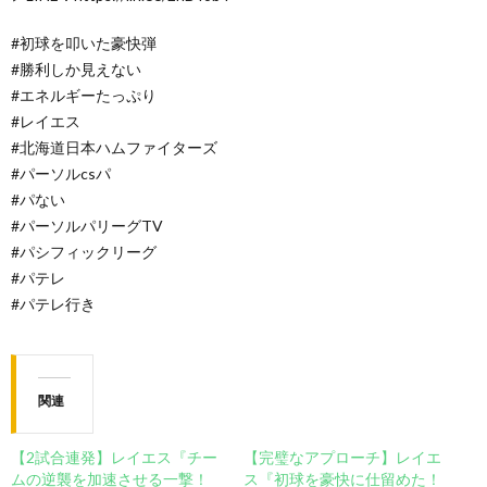
#初球を叩いた豪快弾
#勝利しか見えない
#エネルギーたっぷり
#レイエス
#北海道日本ハムファイターズ
#パーソルcsパ
#パない
#パーソルパリーグTV
#パシフィックリーグ
#パテレ
#パテレ行き
関連
【2試合連発】レイエス『チー
【完璧なアプローチ】レイエ
ムの逆襲を加速させる一撃！
ス『初球を豪快に仕留めた！