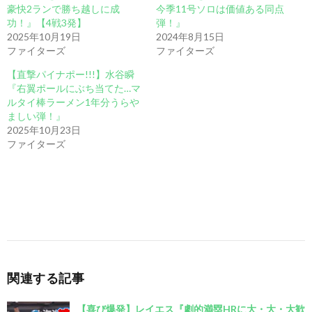
豪快2ランで勝ち越しに成
今季11号ソロは価値ある同点
功！』【4戦3発】
弾！』
2025年10月19日
2024年8月15日
ファイターズ
ファイターズ
【直撃パイナポー!!!】水谷瞬
『右翼ポールにぶち当てた…マ
ルタイ棒ラーメン1年分うらや
ましい弾！』
2025年10月23日
ファイターズ
関連する記事
【喜び爆発】レイエス『劇的満塁HRに大・大・大歓