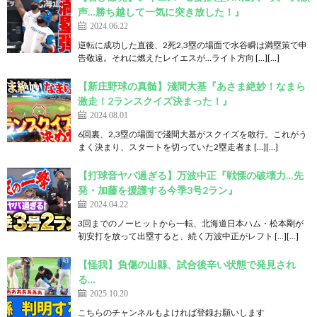
声…勝ち越して一気に突き放した！』
2024.06.22
逆転に成功した直後、2死2,3塁の場面で水谷瞬は満塁策で申
告敬遠。それに燃えたレイエスが…ライト方向 […][…]
【新庄野球の真髄】淺間大基『あさま絶妙！なまら
激走！2ランスクイズ決まった！』
2024.08.01
6回裏、2,3塁の場面で淺間大基がスクイズを敢行。これがう
まく決まり、スタートを切っていた2塁走者ま […][…]
【打球音ヤバ過ぎる】万波中正『戦慄の破壊力…先
発・加藤を援護する今季3号2ラン』
2024.04.22
3回までのノーヒットから一転、北海道日本ハム・松本剛が
初安打を放って出塁すると、続く万波中正がレフト […][…]
【怪我】負傷の山縣、試合後辛い状態で発見され
る…
2025.10.20
こちらのチャンネルもよければ登録お願いします