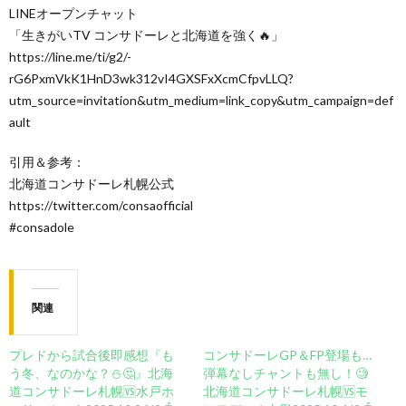
LINEオープンチャット
「生きがいTV コンサドーレと北海道を強く🔥」
https://line.me/ti/g2/-
rG6PxmVkK1HnD3wk312vI4GXSFxXcmCfpvLLQ?
utm_source=invitation&utm_medium=link_copy&utm_campaign=def
ault
引用＆参考：
北海道コンサドーレ札幌公式
https://twitter.com/consaofficial
#consadole
関連
プレドから試合後即感想『も
コンサドーレGP＆FP登場も…
う冬、なのかな？⛄🤔』北海
弾幕なしチャントも無し！🧐
道コンサドーレ札幌🆚️水戸ホ
北海道コンサドーレ札幌🆚モ