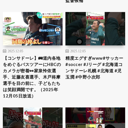
監督候補
2025.12.05
2025.12.05
【コンサドーレ】🚌道内各地
精度エグすぎwww#サッカー
をめぐるバスツアーにHBCの
#soccer #Jリーグ #北海道コ
カメラが密着👀家泉怜依選
ンサドーレ札幌 #北海道 #児
手、近藤友喜選手、木戸柊摩
玉潤 #中野小次郎
選手を目の前に、子どもたち
は笑顔満開です。（2025年
12月05日放送）