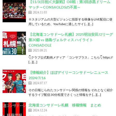
【11/3(日祝)C大阪戦】OB戦：第3回赤黒ドリーム
マッチ～CONSAOLDSの不屈～
2024.11.03
※スタジアムの大型ビジョンに投影する映像をLIVE配信に使
用しているため、YouTubeに適したサイ […][…]
【北海道コンサドーレ札幌】2025明治安田J2リーグ
第30節 vs 徳島ヴォルティス ハイライト
CONSADOLE
2025.09.21
👇クラブ公式動画メディア 「コンサプラス」こちら👇 https://
[…][…]
【情報紹介】ほぼデイリーコンサドーレニュース
2024/7/16
2024.07.17
その日報じられたコンサドーレ関係の情報を それとなく紹介
するライブ配信 30分程度でさくっと情報をチ […][…]
北海道コンサドーレ札幌 移籍情報 まとめ
2024.12.24