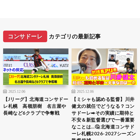
コンサドーレ
カテゴリの最新記事
2025.12.06
2025.12.06
【Jリーグ】北海道コンサドー
【ミシャも認める監督】川井
レ札幌 高嶺朋樹 名古屋や
健太の就任でどうなる？コン
長崎など6クラブで争奪戦
サドーレ➡︎その実績に期待と
不安＆新監督選びで一番重要
なことは…🤔 北海道コンサド
ーレ札幌2026-2027シーズン