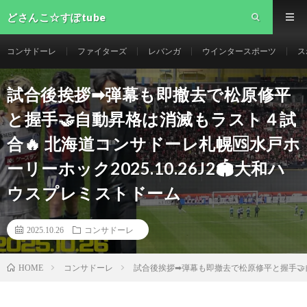
どさんこ☆すぽtube
コンサドーレ
ファイターズ
レバンガ
ウインタースポーツ
ス
試合後挨拶➡︎弾幕も即撤去で松原修平
と握手🤝自動昇格は消滅もラスト４試
合🔥 北海道コンサドーレ札幌🆚️水戸ホ
ーリーホック2025.10.26J2🏟️大和ハ
ウスプレミストドーム
2025.10.26
コンサドーレ
コンサドーレ
試合後挨拶➡︎弾幕も即撤去で松原修平と握手🤝自
HOME