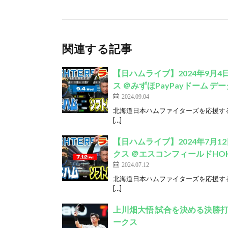
関連する記事
【日ハムライブ】2024年9月4
ス ＠みずほPayPayドーム デー
2024.09.04
北海道日本ハムファイターズを応援する“
[…]
【日ハムライブ】2024年7月1
クス ＠エスコンフィールドHOKK
2024.07.12
北海道日本ハムファイターズを応援する“
[…]
上川畑大悟 試合を決める決勝打！
ークス