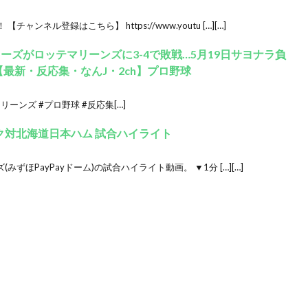
ネル登録はこちら】 https://www.youtu […][…]
ターズがロッテマリーンズに3-4で敗戦…5月19日サヨナラ負
【最新・反応集・なんJ・2ch】プロ野球
ーンズ #プロ野球 #反応集[…]
ンク対北海道日本ハム 試合ハイライト
みずほPayPayドーム)の試合ハイライト動画。 ▼1分 […][…]