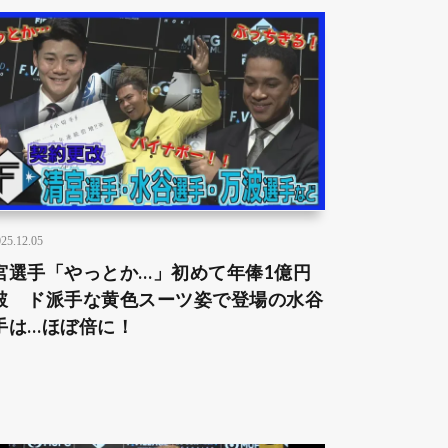
25.12.05
宮選手「やっとか…」初めて年俸1億円
破 ド派手な黄色スーツ姿で登場の水谷
手は…ほぼ倍に！