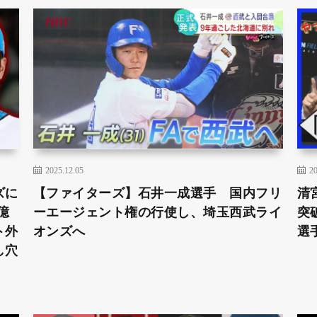
2025.12.05
20
ズに
【ファイターズ】石井一成選手 国内フリ
清
億
ーエージェント権の行使し、埼玉西武ライ
突
ト外
オンズへ
選
し穴