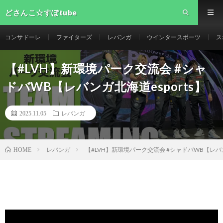
どさんこ☆すぽtube
コンサドーレ
ファイターズ
レバンガ
ウインタースポーツ
ス
【#LVH】新環境パーク交流会 #シャ
ドバWB【レバンガ北海道esports】
2025.11.05
レバンガ
レバンガ
【#LVH】新環境パーク交流会 #シャドバWB【レバン
HOME