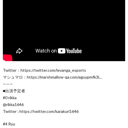
Twitter：https://twitter.com/levanga_esports
マシュマロ：https://marshmallow-qa.com/aguypmfk3i…
———
■出演予定者
#0 rikka
@rikka1646
Twitter : https://twitter.com/karakuri1646
#4 Ryu