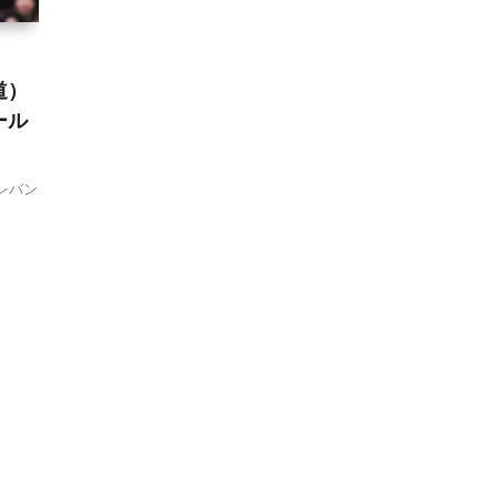
道）
ール
レバン