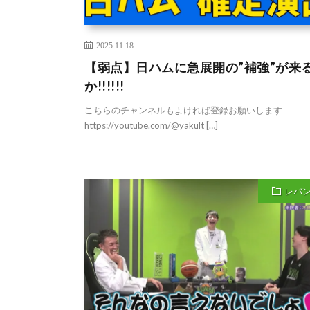
2025.11.18
【弱点】日ハムに急展開の”補強”が来
か!!!!!!
こちらのチャンネルもよければ登録お願いします
https://youtube.com/@yakult […]
レバ