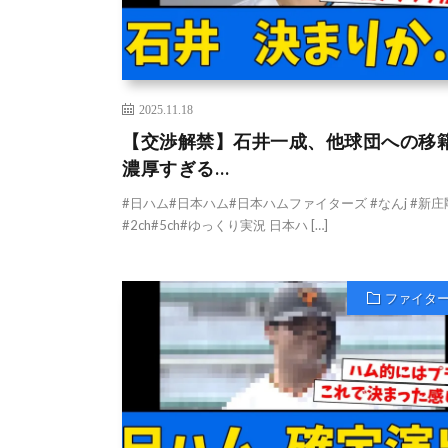
2025.11.18
【交渉解禁】石井一成、他球団への移
濃厚すぎる…
#日ハム#日本ハム#日本ハムファイターズ #なんj #新庄
#2ch#5ch#ゆっくり実況 日本ハ […]
ファイタ