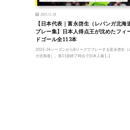
2025.11.18
【日本代表｜富永啓生（レバンガ北海
プレー集】日本人得点王が沈めたフィ
ドゴール全113本
2025-26シーズンからBリーグでプレーする富永啓生（
ガ北海道）。第11節終了時点で日本人最 […]