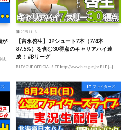
2025.11.18
籍が
【富永啓生】3Pシュート7本（7/8本
87.5%）を含む30得点のキャリアハイ達
成！ #Bリーグ
剛志
B.LEAGUE OFFICIAL SITE http://www.bleague.jp/ B.LE […]
ーズ
ファイターズ