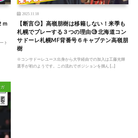
2025.11.18
２ｍ
【断言😏】高嶺朋樹は移籍しない！来季も
札幌でプレーする３つの理由🧐 北海道コン
サドーレ札幌MF背番号６キャプテン高嶺朋
ート
樹
※コンサドーレユース出身から大学経由での加入は工藤光輝
選手が初のようです。この流れでポジションを掴ん […]
ンガ