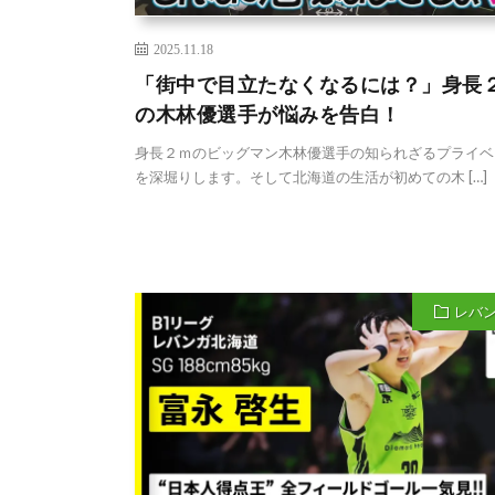
2025.11.18
「街中で目立たなくなるには？」身長
の木林優選手が悩みを告白！
身長２ｍのビッグマン木林優選手の知られざるプライベ
を深堀りします。そして北海道の生活が初めての木 […]
レバ