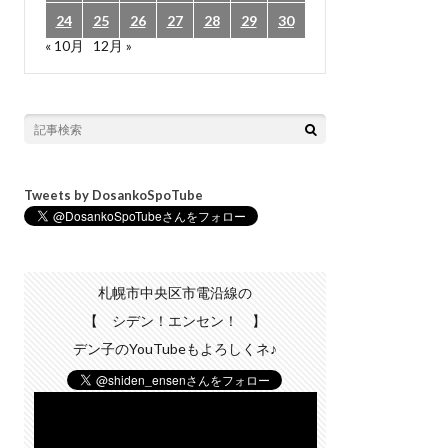
24
25
26
27
28
29
30
« 10月
12月 »
Tweets by DosankoSpoTube
札幌市中央区市電沿線の
【 シデン！エンセン！ 】
デン子のYouTubeもよろしくネ♪