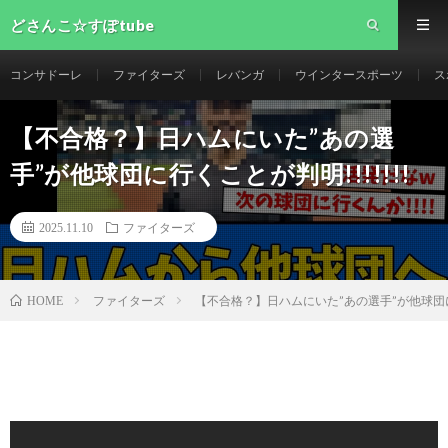
どさんこ☆すぽtube
コンサドーレ
ファイターズ
レバンガ
ウインタースポーツ
ス
【不合格？】日ハムにいた”あの選
手”が他球団に行くことが判明!!!!!!!
2025.11.10
ファイターズ
ファイターズ
【不合格？】日ハムにいた”あの選手”が他球団に行
HOME