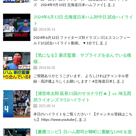
ズ 2024年9月10日 北海道日本ハムファイ […][…]
2024年6月13日 北海道日本ハム対中日 試合ハイライ
ト
2024.06.14
2024年6月12日 ファイターズ対ドラゴンズ(エスコンフィー
ルド)の試合ハイライト動画。 ▼1分で […][…]
【気になる】新庄監督、サプライズを企んでいる模
様…
2024.04.26
ご視聴ありがとうございます。 よろしければチャンネル登
録・高評価よろしくお願いします！ #北海道日本 […][…]
【清宮幸太郎 延長11回のサヨナラ打🔥 】vs. 埼玉西
武ライオンズ 9/13ハイライト
2025.09.14
本日のハイライトをご覧ください！ 【チャンネル登録はこち
ら】 https://www.youtube […][…]
【慶應コンビ】日ハム郡司が柳町に素敵なLINEを送