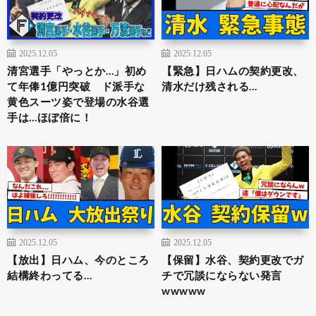
2025.12.05
2025.12.05
清宮選手「やっとか…」初め
【緊急】日ハムの契約更改、
て年俸1億円突破 ド派手な
清水だけ残される…
黄色スーツ姿で登場の水谷選
手は…ほぼ倍に！
2025.12.05
2025.12.05
【放出】日ハム、今のところ
【保留】水谷、契約更改でガ
結構終わってる…
チで冗談にならない発言
wwwww