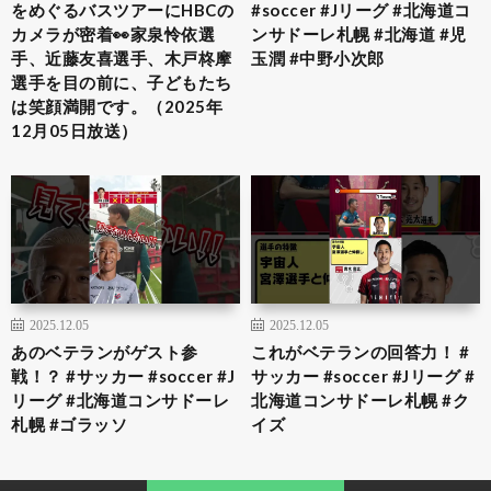
をめぐるバスツアーにHBCの
#soccer #Jリーグ #北海道コ
カメラが密着👀家泉怜依選
ンサドーレ札幌 #北海道 #児
手、近藤友喜選手、木戸柊摩
玉潤 #中野小次郎
選手を目の前に、子どもたち
は笑顔満開です。（2025年
12月05日放送）
2025.12.05
2025.12.05
あのベテランがゲスト参
これがベテランの回答力！ #
戦！？ #サッカー #soccer #J
サッカー #soccer #Jリーグ #
リーグ #北海道コンサドーレ
北海道コンサドーレ札幌 #ク
札幌 #ゴラッソ
イズ