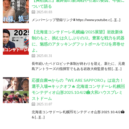
【興梠慎三】最終節の新潟戦や引退の要因、今後に
ついて語る
2025.01.03
メンバーシップ登録リンク⬇️ https://www.youtube.c […][…]
【北海道コンサドーレ札幌編/2025展望】岩政新体
制のもと、挑むは久しぶりのJ2。豊富な戦力を武器
に、魅惑のアタッキングフットボールでJ2を席巻せ
よ。
2025.01.31
長年続いたペドロビッチ体制が終わりを迎え、新たに、元鹿
島アントラーズの指揮官でもある岩政大樹監督を招 […][…]
応援自粛➡︎からの『WE ARE SAPPORO』は迫力！
選手入場➡︎キックオフ🔥 北海道コンサドーレ札幌🆚
モンテディオ山形2025.10.4J2🏟️大和ハウスプレミ
ストドーム
2025.11.07
北海道コンサドーレ札幌🆚モンテディオ山形 2025.10.4J2🏟
& […][…]