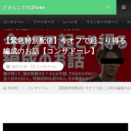
どさんこ☆すぽtube
コンサドーレ
ファイターズ
レバンガ
ウインタースポーツ
ス
【緊急特別配信】今オフで起こり得る
編成のお話【コンサドーレ】
2025.11.14
コンサドーレ
コンサドーレ
【緊急特別配信】今オフで起こり得る編成のお
HOME