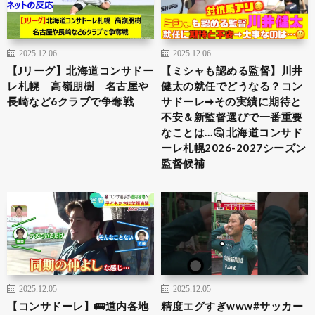
2025.12.06
2025.12.06
【Jリーグ】北海道コンサドー
【ミシャも認める監督】川井
レ札幌 高嶺朋樹 名古屋や
健太の就任でどうなる？コン
長崎など6クラブで争奪戦
サドーレ➡︎その実績に期待と
不安＆新監督選びで一番重要
なことは…🤔 北海道コンサド
ーレ札幌2026-2027シーズン
監督候補
2025.12.05
2025.12.05
【コンサドーレ】🚌道内各地
精度エグすぎwww#サッカー