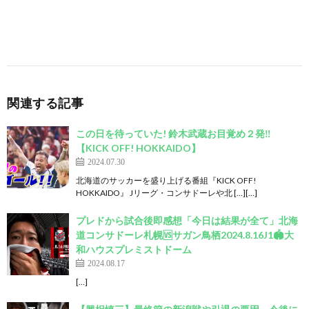
関連する記事
この日を待っていた! 鈴木武蔵お目覚め２発‼
【KICK OFF! HOKKAIDO】
2024.07.30
北海道のサッカーを盛り上げる番組『KICK OFF!
HOKKAIDO』 Jリーグ・コンサドーレや北 […][…]
プレドから試合後即感想「今日は結果が全て」北海
道コンサドーレ札幌🆚サガン鳥栖2024.8.16J1🏟大
和ハウスプレミストドーム
2024.08.17
[…]