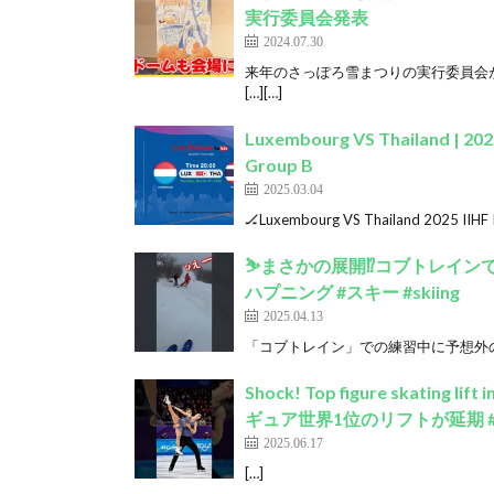
実行委員会発表
2024.07.30
来年のさっぽろ雪まつりの実行委員会
[…][…]
Luxembourg VS Thailand | 2025
Group B
2025.03.04
🏒Luxembourg VS Thailand 2025 IIHF I
⛷️まさかの展開⁉️コブトレイ
ハプニング #スキー #skiing
2025.04.13
「コブトレイン」での練習中に予想外の展開
Shock! Top figure skating 
ギュア世界1位のリフトが延期 #fi
2025.06.17
[…]