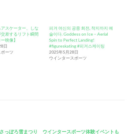
ペアスケーター、しな
피겨 여신의 공중 회전, 착지까지 예
が交差するリフト瞬間
술이다. Goddess on Ice – Aerial
ロー映像】
Spin to Perfect Landing!
28日
#figureskating #피겨스케이팅
スポーツ
2025年5月28日
ウインタースポーツ
５さっぽろ雪まつり ウインタースポーツ体験イベントも