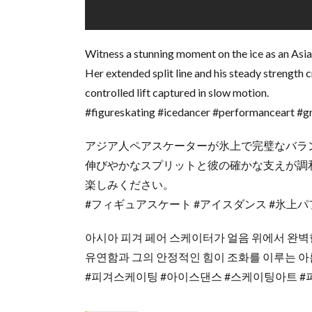
Witness a stunning moment on the ice as an Asia
Her extended split line and his steady strength
controlled lift captured in slow motion.
#figureskating #icedancer #performanceart #gr
アジア人ペアスケーターが氷上で完璧なバラ
伸びやかなスプリットと彼の確かな支えが調
楽しみください。
#フィギュアスケート #アイスダンス #氷上パ
아시아 피겨 페어 스케이터가 얼음 위에서 완벽
유연함과 그의 안정적인 힘이 조화를 이루는 
#피겨스케이팅 #아이스댄스 #스케이팅아트 