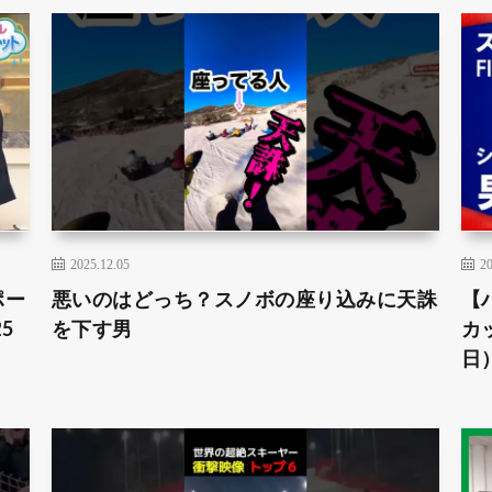
2025.12.05
20
ポー
悪いのはどっち？スノボの座り込みに天誅
【
5
を下す男
カッ
日）