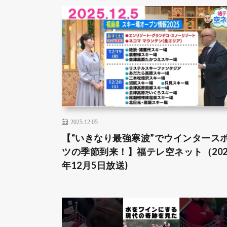
2025.12.05
【“いきなり最強寒波”でウインタース
ツの季節到来！】福テレ空ネット（202
年12月5日放送)