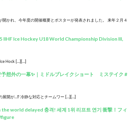
が開かれ、今年度の開催概要とポスターが発表されました。 来年２月４
 IIHF Ice Hockey U18 World Championship Division III,
ce Hock […][…]
ンで予想外の一幕✨｜ミドルブレイクショート ミステイク #
が…⁉️ 冷静な対応とチームワー […][…]
lift in the world delayed 충격! 세계 1위 리프트 연기 衝撃！フィ
gure