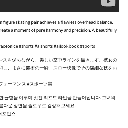
n figure skating pair achieves a flawless overhead balance.
 create a moment of pure harmony and precision. A beautifully
aceonice #shorts #aishorts #ailookbook #sports
ンスを保ちながら、美しい空中ラインを描きます。彼女の
和し、まさに芸術の一瞬。スロー映像でその繊細な技をお
フォーマンス #スポーツ美
한 균형을 이루며 멋진 리프트 라인을 만들어냅니다. 그녀의
아름다운 장면을 슬로우로 감상해보세요.
#퍼포먼스